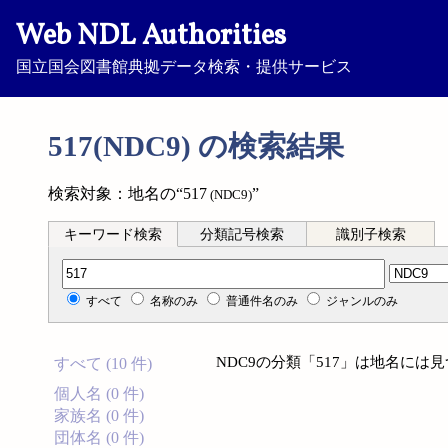
Web NDL Authorities
国立国会図書館典拠データ検索・提供サービス
517(NDC9) の検索結果
検索対象：地名の“517
”
(NDC9)
キーワード検索
分類記号検索
識別子検索
分類記号検索
すべて
名称のみ
普通件名のみ
ジャンルのみ
NDC9の分類「517」は地名には
すべて (10 件)
個人名 (0 件)
家族名 (0 件)
団体名 (0 件)