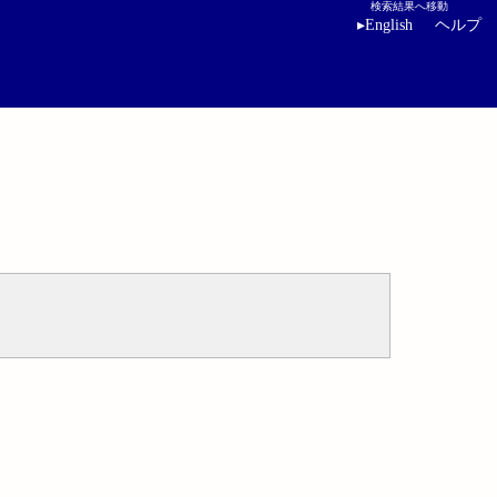
検索結果へ移動
▸
English
ヘルプ