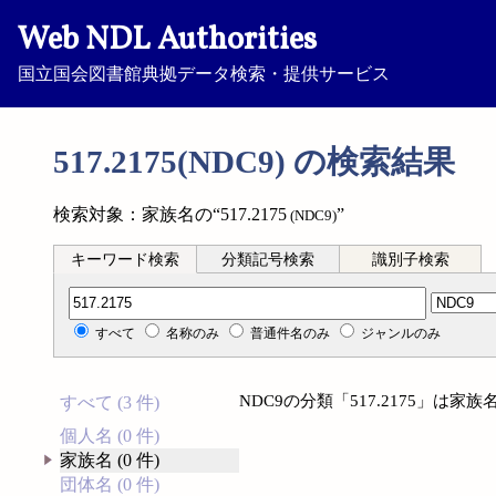
Web NDL Authorities
国立国会図書館典拠データ検索・提供サービス
517.2175(NDC9) の検索結果
検索対象：家族名の“517.2175
”
(NDC9)
キーワード検索
分類記号検索
識別子検索
分類記号検索
すべて
名称のみ
普通件名のみ
ジャンルのみ
NDC9の分類「517.2175」は
すべて (3 件)
個人名 (0 件)
家族名 (0 件)
団体名 (0 件)