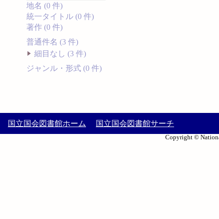
地名 (0 件)
統一タイトル (0 件)
著作 (0 件)
普通件名 (3 件)
細目なし (3 件)
ジャンル・形式 (0 件)
国立国会図書館ホーム
国立国会図書館サーチ
Copyright © Nationa