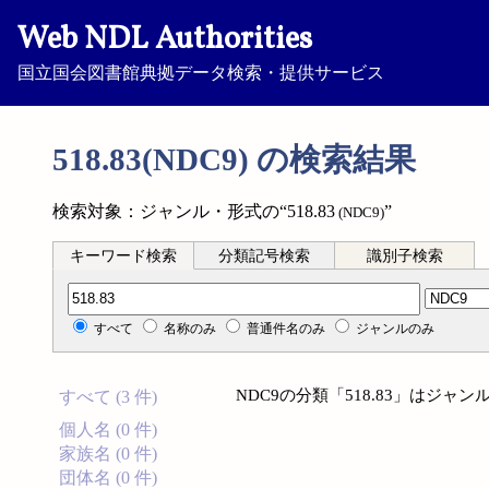
Web NDL Authorities
国立国会図書館典拠データ検索・提供サービス
518.83(NDC9) の検索結果
検索対象：ジャンル・形式の“518.83
”
(NDC9)
キーワード検索
分類記号検索
識別子検索
分類記号検索
すべて
名称のみ
普通件名のみ
ジャンルのみ
NDC9の分類「518.83」はジ
すべて (3 件)
個人名 (0 件)
家族名 (0 件)
団体名 (0 件)