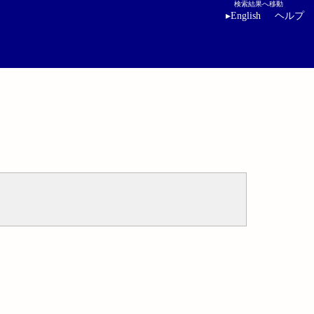
検索結果へ移動
▸
English
ヘルプ