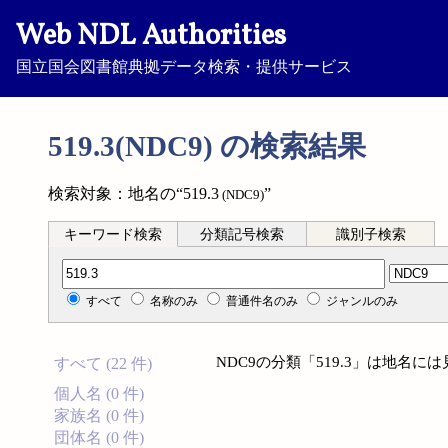
Web NDL Authorities
国立国会図書館典拠データ検索・提供サービス
519.3(NDC9) の検索結果
検索対象：地名の“519.3
”
(NDC9)
キーワード検索
分類記号検索
識別子検索
分類記号検索
すべて
名称のみ
普通件名のみ
ジャンルのみ
NDC9の分類「519.3」は地名
すべて (22 件)
個人名 (0 件)
家族名 (0 件)
団体名 (0 件)