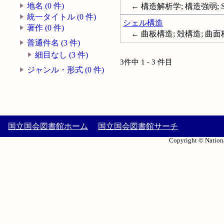
地名 (0 件)
← 構造解析学; 構造強弱; Structur
統一タイトル (0 件)
シェル構造
著作 (0 件)
← 曲板構造; 殻構造; 曲面板構造;
普通件名 (3 件)
細目なし (3 件)
3件中 1 - 3 件目
ジャンル・形式 (0 件)
国立国会図書館ホーム
国立国会図書館サーチ
Copyright © Nationa