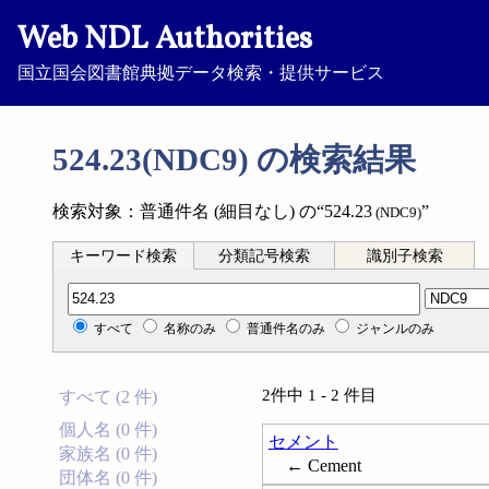
Web NDL Authorities
国立国会図書館典拠データ検索・提供サービス
524.23(NDC9) の検索結果
検索対象：普通件名 (細目なし) の“524.23
”
(NDC9)
キーワード検索
分類記号検索
識別子検索
分類記号検索
すべて
名称のみ
普通件名のみ
ジャンルのみ
2件中 1 - 2 件目
すべて (2 件)
個人名 (0 件)
セメント
家族名 (0 件)
← Cement
団体名 (0 件)