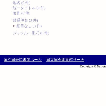
地名 (0 件)
統一タイトル (0 件)
著作 (0 件)
普通件名 (3 件)
細目なし (3 件)
ジャンル・形式 (0 件)
国立国会図書館ホーム
国立国会図書館サーチ
Copyright © Nationa