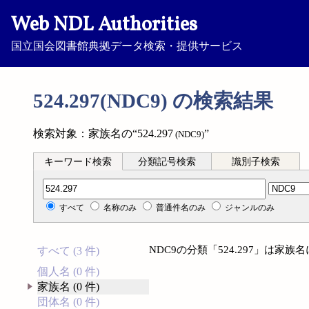
Web NDL Authorities
国立国会図書館典拠データ検索・提供サービス
524.297(NDC9) の検索結果
検索対象：家族名の“524.297
”
(NDC9)
キーワード検索
分類記号検索
識別子検索
分類記号検索
すべて
名称のみ
普通件名のみ
ジャンルのみ
NDC9の分類「524.297」は家
すべて (3 件)
個人名 (0 件)
家族名 (0 件)
団体名 (0 件)