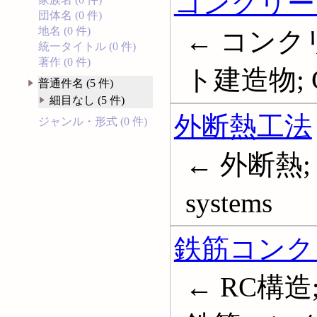
コンクリー
団体名 (0 件)
地名 (0 件)
← コンク
統一タイトル (0 件)
著作 (0 件)
ト建造物; Con
普通件名 (5 件)
細目なし (5 件)
外断熱工法
ジャンル・形式 (0 件)
← 外断熱; Ext
systems
鉄筋コンク
← RC構