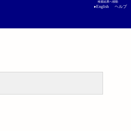
検索結果へ移動
▸
English
ヘルプ