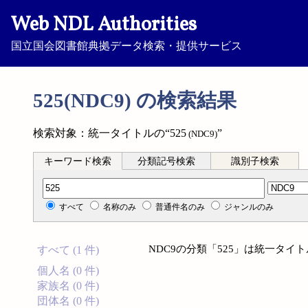
Web NDL Authorities
国立国会図書館典拠データ検索・提供サービス
525(NDC9) の検索結果
検索対象：統一タイトルの“525
”
(NDC9)
キーワード検索
分類記号検索
識別子検索
分類記号検索
すべて
名称のみ
普通件名のみ
ジャンルのみ
NDC9の分類「525」は統一タ
すべて (1 件)
個人名 (0 件)
家族名 (0 件)
団体名 (0 件)