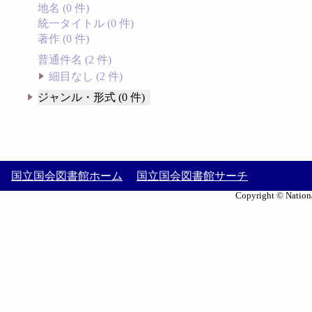
地名 (0 件)
統一タイトル (0 件)
著作 (0 件)
普通件名 (2 件)
細目なし (2 件)
ジャンル・形式 (0 件)
国立国会図書館ホーム
国立国会図書館サーチ
Copyright © Nationa