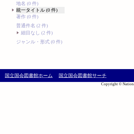
地名 (0 件)
統一タイトル (0 件)
著作 (0 件)
普通件名 (2 件)
細目なし (2 件)
ジャンル・形式 (0 件)
国立国会図書館ホーム
国立国会図書館サーチ
Copyright © Nationa