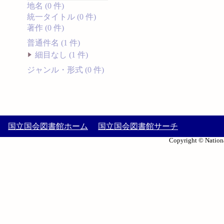
地名 (0 件)
統一タイトル (0 件)
著作 (0 件)
普通件名 (1 件)
細目なし (1 件)
ジャンル・形式 (0 件)
国立国会図書館ホーム
国立国会図書館サーチ
Copyright © Nationa