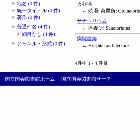
地名 (0 件)
火葬場
統一タイトル (0 件)
← 焼場; 荼毘所; Crematori
著作 (0 件)
サナトリウム
普通件名 (4 件)
← 療養所; Sanatoriums
細目なし (4 件)
病院建築
ジャンル・形式 (0 件)
← Hospital architecture
4件中 1 - 4 件目
国立国会図書館ホーム
国立国会図書館サーチ