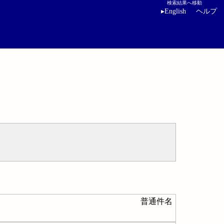
検索結果へ移動
▸
English
ヘルプ
普通件名