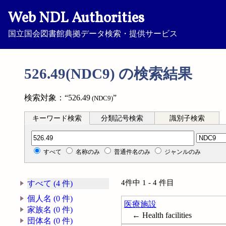
Web NDL Authorities
国立国会図書館典拠データ検索・提供サービス
526.49(NDC9) の検索結果
検索対象：“526.49
”
(NDC9)
キーワード検索
分類記号検索
識別子検索
分類記号検索
すべて
名称のみ
普通件名のみ
ジャンルのみ
4件中 1 - 4 件目
すべて (4 件)
個人名 (0 件)
医療施設
家族名 (0 件)
← Health facilities
団体名 (0 件)