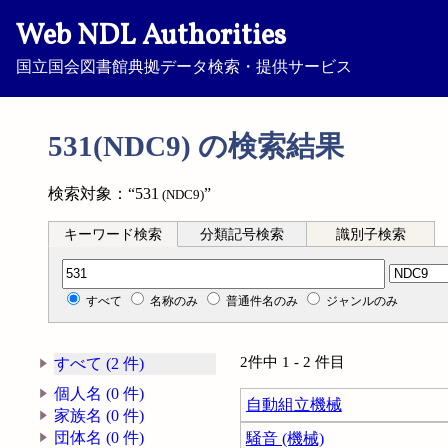
Web NDL Authorities
国立国会図書館典拠データ検索・提供サービス
531(NDC9) の検索結果
検索対象：“531
”
(NDC9)
キーワード検索
分類記号検索
識別子検索
分類記号検索
すべて
名称のみ
普通件名のみ
ジャンルのみ
2件中 1 - 2 件目
すべて (2 件)
個人名 (0 件)
自動組立機械
家族名 (0 件)
団体名 (0 件)
騒音 (機械)