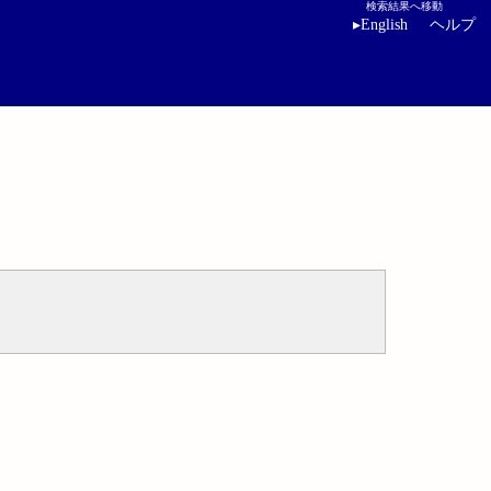
検索結果へ移動
▸
English
ヘルプ