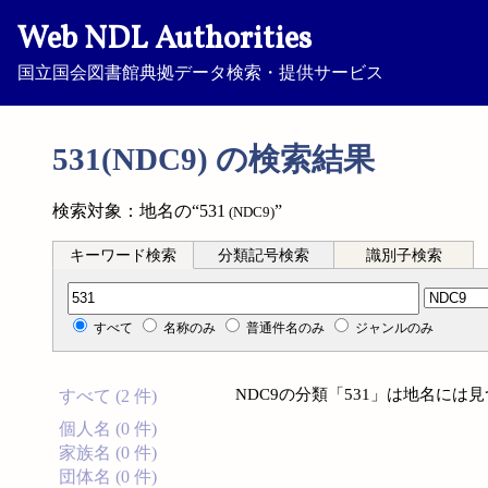
Web NDL Authorities
国立国会図書館典拠データ検索・提供サービス
531(NDC9) の検索結果
検索対象：地名の“531
”
(NDC9)
キーワード検索
分類記号検索
識別子検索
分類記号検索
すべて
名称のみ
普通件名のみ
ジャンルのみ
NDC9の分類「531」は地名には
すべて (2 件)
個人名 (0 件)
家族名 (0 件)
団体名 (0 件)