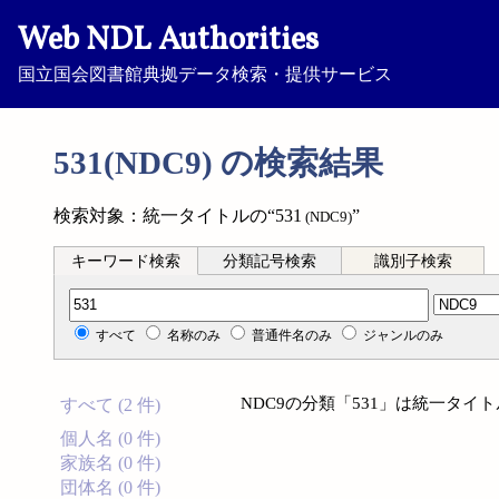
Web NDL Authorities
国立国会図書館典拠データ検索・提供サービス
531(NDC9) の検索結果
検索対象：統一タイトルの“531
”
(NDC9)
キーワード検索
分類記号検索
識別子検索
分類記号検索
すべて
名称のみ
普通件名のみ
ジャンルのみ
NDC9の分類「531」は統一タ
すべて (2 件)
個人名 (0 件)
家族名 (0 件)
団体名 (0 件)