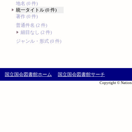
地名 (0 件)
統一タイトル (0 件)
著作 (0 件)
普通件名 (2 件)
細目なし (2 件)
ジャンル・形式 (0 件)
国立国会図書館ホーム
国立国会図書館サーチ
Copyright © Nationa