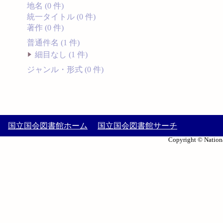
地名 (0 件)
統一タイトル (0 件)
著作 (0 件)
普通件名 (1 件)
細目なし (1 件)
ジャンル・形式 (0 件)
国立国会図書館ホーム
国立国会図書館サーチ
Copyright © Nationa