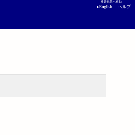
検索結果へ移動
▸
English
ヘルプ