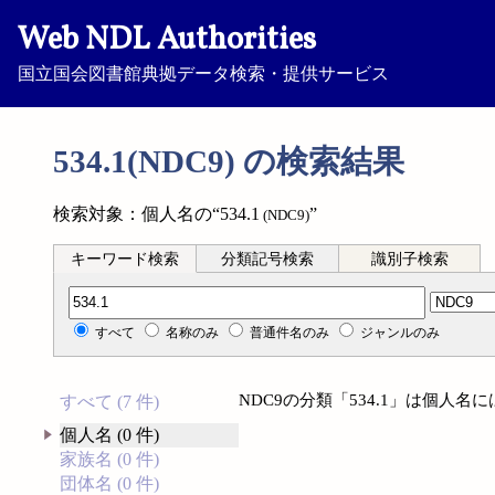
Web NDL Authorities
国立国会図書館典拠データ検索・提供サービス
534.1(NDC9) の検索結果
検索対象：個人名の“534.1
”
(NDC9)
キーワード検索
分類記号検索
識別子検索
分類記号検索
すべて
名称のみ
普通件名のみ
ジャンルのみ
NDC9の分類「534.1」は個人
すべて (7 件)
個人名 (0 件)
家族名 (0 件)
団体名 (0 件)