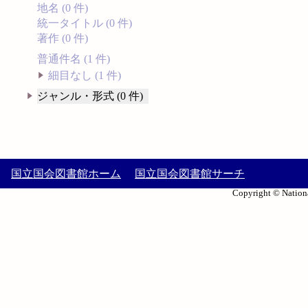
地名 (0 件)
統一タイトル (0 件)
著作 (0 件)
普通件名 (1 件)
細目なし (1 件)
ジャンル・形式 (0 件)
国立国会図書館ホーム
国立国会図書館サーチ
Copyright © Nationa