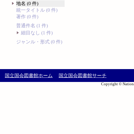
地名 (0 件)
統一タイトル (0 件)
著作 (0 件)
普通件名 (1 件)
細目なし (1 件)
ジャンル・形式 (0 件)
国立国会図書館ホーム
国立国会図書館サーチ
Copyright © Nationa