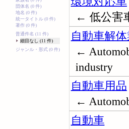
環境対応車
団体名 (0 件)
地名 (0 件)
← 低公害車
統一タイトル (0 件)
著作 (0 件)
自動車解体
普通件名 (11 件)
細目なし (11 件)
← Automobi
ジャンル・形式 (0 件)
industry
自動車用品
← Automobi
自動車