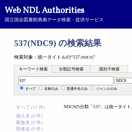
Web NDL Authorities
国立国会図書館典拠データ検索・提供サービス
537(NDC9) の検索結果
検索対象：統一タイトルの“537
”
(NDC9)
キーワード検索
分類記号検索
識別子検索
分類記号検索
すべて
名称のみ
普通件名のみ
ジャンルのみ
NDC9の分類「537」は統一タ
すべて (11 件)
個人名 (0 件)
家族名 (0 件)
団体名 (0 件)