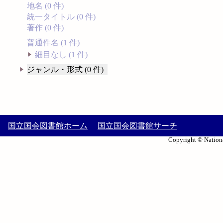
地名 (0 件)
統一タイトル (0 件)
著作 (0 件)
普通件名 (1 件)
細目なし (1 件)
ジャンル・形式 (0 件)
国立国会図書館ホーム
国立国会図書館サーチ
Copyright © Nationa