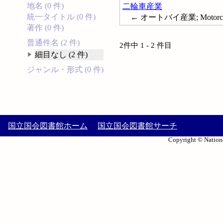
地名 (0 件)
二輪車産業
統一タイトル (0 件)
← オートバイ産業; Motorcycl
著作 (0 件)
普通件名 (2 件)
2件中 1 - 2 件目
細目なし (2 件)
ジャンル・形式 (0 件)
国立国会図書館ホーム
国立国会図書館サーチ
Copyright © Nationa