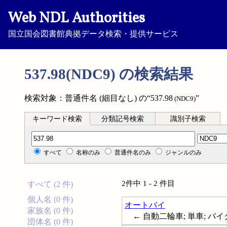
Web NDL Authorities
国立国会図書館典拠データ検索・提供サービス
537.98(NDC9) の検索結果
検索対象：普通件名 (細目なし) の“537.98
”
(NDC9)
キーワード検索
分類記号検索
識別子検索
分類記号検索
すべて
名称のみ
普通件名のみ
ジャンルのみ
2件中 1 - 2 件目
すべて (2 件)
個人名 (0 件)
オートバイ
家族名 (0 件)
← 自動二輪車; 単車; バイク
団体名 (0 件)