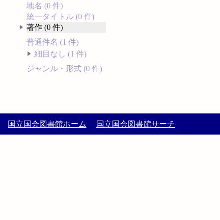
地名 (0 件)
統一タイトル (0 件)
著作 (0 件)
普通件名 (1 件)
細目なし (1 件)
ジャンル・形式 (0 件)
国立国会図書館ホーム
国立国会図書館サーチ