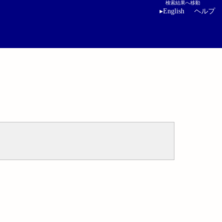
検索結果へ移動
▸
English
ヘルプ