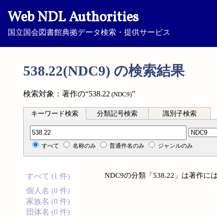
Web NDL Authorities
国立国会図書館典拠データ検索・提供サービス
538.22(NDC9) の検索結果
検索対象：著作の“538.22
”
(NDC9)
キーワード検索
分類記号検索
識別子検索
分類記号検索
すべて
名称のみ
普通件名のみ
ジャンルのみ
NDC9の分類「538.22」は著
すべて (1 件)
個人名 (0 件)
家族名 (0 件)
団体名 (0 件)