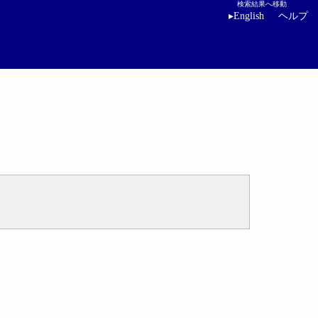
検索結果へ移動
▸
English
ヘルプ