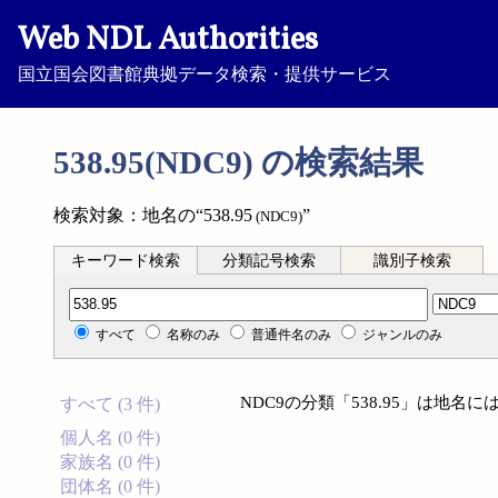
Web NDL Authorities
国立国会図書館典拠データ検索・提供サービス
538.95(NDC9) の検索結果
検索対象：地名の“538.95
”
(NDC9)
キーワード検索
分類記号検索
識別子検索
分類記号検索
すべて
名称のみ
普通件名のみ
ジャンルのみ
NDC9の分類「538.95」は地
すべて (3 件)
個人名 (0 件)
家族名 (0 件)
団体名 (0 件)