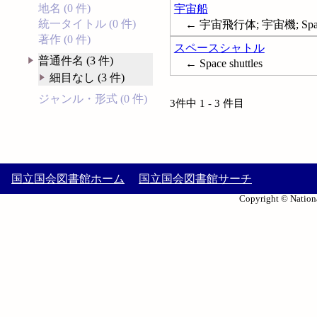
地名 (0 件)
宇宙船
統一タイトル (0 件)
← 宇宙飛行体; 宇宙機; Space 
著作 (0 件)
スペースシャトル
普通件名 (3 件)
← Space shuttles
細目なし (3 件)
ジャンル・形式 (0 件)
3件中 1 - 3 件目
国立国会図書館ホーム
国立国会図書館サーチ
Copyright © Nationa