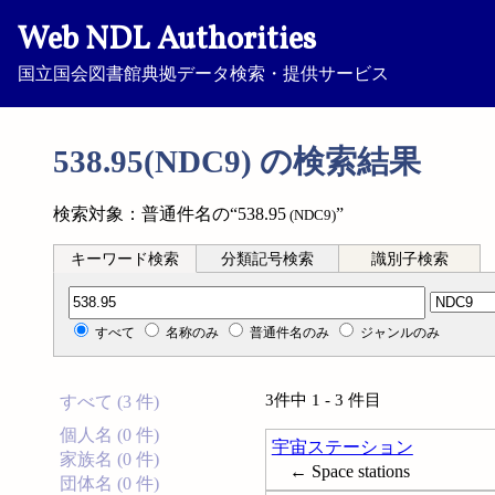
Web NDL Authorities
国立国会図書館典拠データ検索・提供サービス
538.95(NDC9) の検索結果
検索対象：普通件名の“538.95
”
(NDC9)
キーワード検索
分類記号検索
識別子検索
分類記号検索
すべて
名称のみ
普通件名のみ
ジャンルのみ
3件中 1 - 3 件目
すべて (3 件)
個人名 (0 件)
宇宙ステーション
家族名 (0 件)
← Space stations
団体名 (0 件)