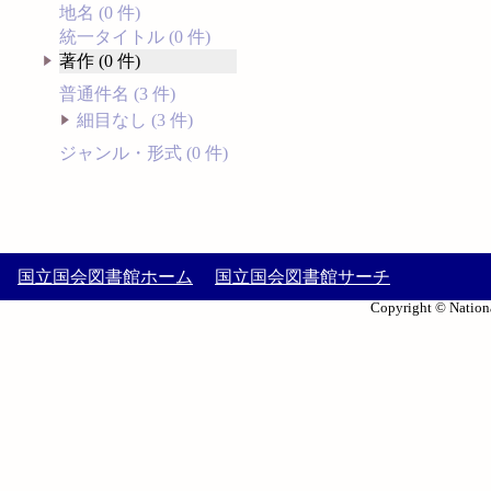
地名 (0 件)
統一タイトル (0 件)
著作 (0 件)
普通件名 (3 件)
細目なし (3 件)
ジャンル・形式 (0 件)
国立国会図書館ホーム
国立国会図書館サーチ
Copyright © Nationa