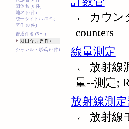
計数管
団体名 (0 件)
地名 (0 件)
← カウンタ
統一タイトル (0 件)
著作 (0 件)
counters
普通件名 (5 件)
細目なし (5 件)
線量測定
ジャンル・形式 (0 件)
← 放射線測
量--測定; Rad
放射線測定
← 放射線モニ