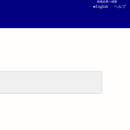
検索結果へ移動
▸
English
ヘルプ