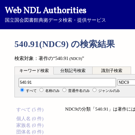
Web NDL Authorities
国立国会図書館典拠データ検索・提供サービス
540.91(NDC9) の検索結果
検索対象：著作の“540.91
”
(NDC9)
キーワード検索
分類記号検索
識別子検索
分類記号検索
すべて
名称のみ
普通件名のみ
ジャンルのみ
NDC9の分類「540.91」は著
すべて (5 件)
個人名 (0 件)
家族名 (0 件)
団体名 (0 件)