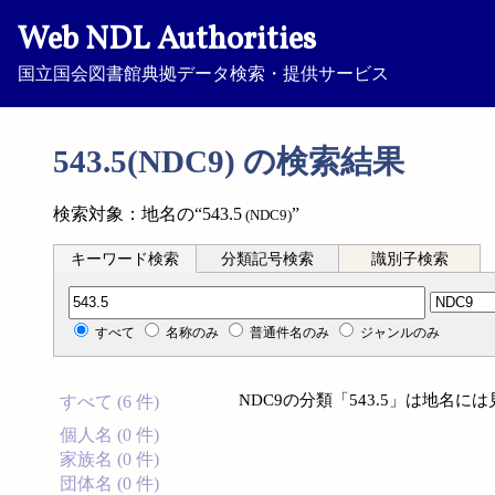
Web NDL Authorities
国立国会図書館典拠データ検索・提供サービス
543.5(NDC9) の検索結果
検索対象：地名の“543.5
”
(NDC9)
キーワード検索
分類記号検索
識別子検索
分類記号検索
すべて
名称のみ
普通件名のみ
ジャンルのみ
NDC9の分類「543.5」は地名
すべて (6 件)
個人名 (0 件)
家族名 (0 件)
団体名 (0 件)