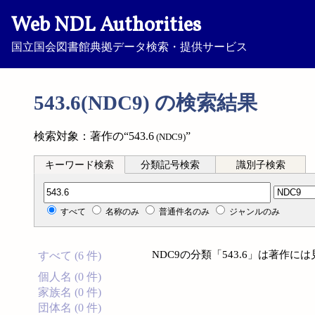
Web NDL Authorities
国立国会図書館典拠データ検索・提供サービス
543.6(NDC9) の検索結果
検索対象：著作の“543.6
”
(NDC9)
キーワード検索
分類記号検索
識別子検索
分類記号検索
すべて
名称のみ
普通件名のみ
ジャンルのみ
NDC9の分類「543.6」は著作
すべて (6 件)
個人名 (0 件)
家族名 (0 件)
団体名 (0 件)