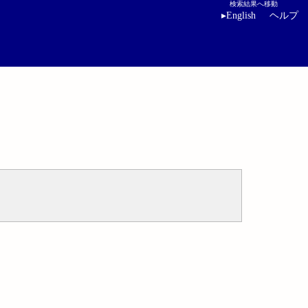
検索結果へ移動
▸
English
ヘルプ