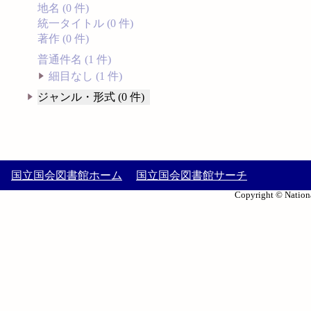
地名 (0 件)
統一タイトル (0 件)
著作 (0 件)
普通件名 (1 件)
細目なし (1 件)
ジャンル・形式 (0 件)
国立国会図書館ホーム
国立国会図書館サーチ
Copyright © Nationa