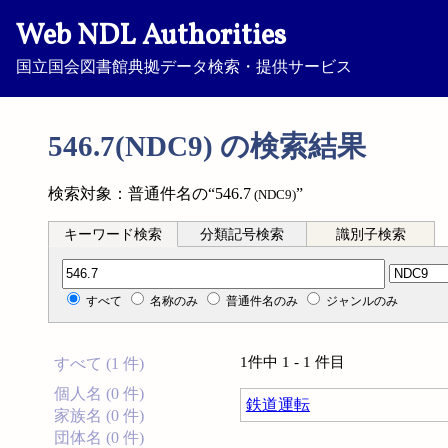
Web NDL Authorities
国立国会図書館典拠データ検索・提供サービス
546.7(NDC9) の検索結果
検索対象：普通件名の“546.7
”
(NDC9)
キーワード検索
分類記号検索
識別子検索
分類記号検索
すべて
名称のみ
普通件名のみ
ジャンルのみ
1件中 1 - 1 件目
すべて (1 件)
個人名 (0 件)
鉄道運転
家族名 (0 件)
団体名 (0 件)