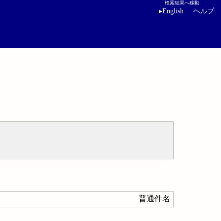
検索結果へ移動
▸
English
ヘルプ
普通件名