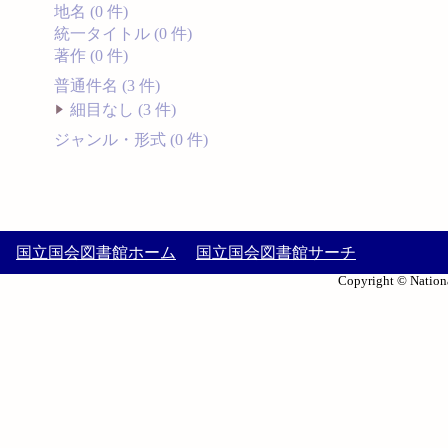
地名 (0 件)
統一タイトル (0 件)
著作 (0 件)
普通件名 (3 件)
細目なし (3 件)
ジャンル・形式 (0 件)
国立国会図書館ホーム
国立国会図書館サーチ
Copyright © Nationa