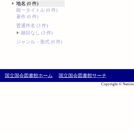
地名 (0 件)
統一タイトル (0 件)
著作 (0 件)
普通件名 (3 件)
細目なし (3 件)
ジャンル・形式 (0 件)
国立国会図書館ホーム
国立国会図書館サーチ
Copyright © Nationa