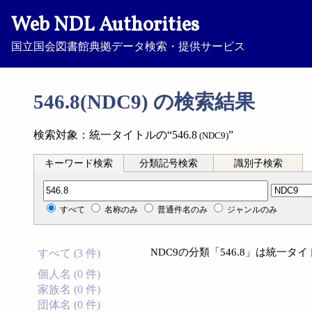
Web NDL Authorities
国立国会図書館典拠データ検索・提供サービス
546.8(NDC9) の検索結果
検索対象：統一タイトルの“546.8
”
(NDC9)
キーワード検索
分類記号検索
識別子検索
分類記号検索
すべて
名称のみ
普通件名のみ
ジャンルのみ
NDC9の分類「546.8」は統一
すべて (3 件)
個人名 (0 件)
家族名 (0 件)
団体名 (0 件)