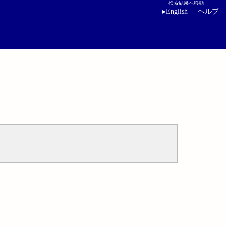
検索結果へ移動
▸
English
ヘルプ