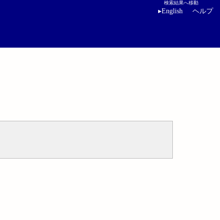
検索結果へ移動
▸
English
ヘルプ