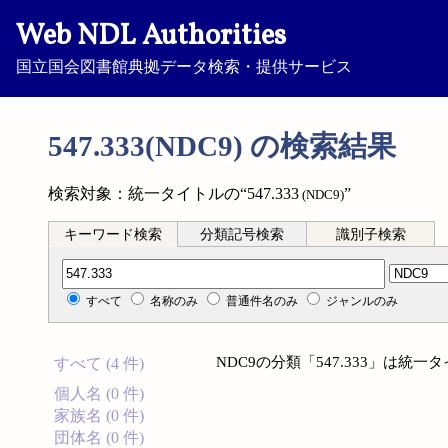
Web NDL Authorities
国立国会図書館典拠データ検索・提供サービス
547.333(NDC9) の検索結果
検索対象：統一タイトルの“547.333
”
(NDC9)
キーワード検索
分類記号検索
識別子検索
分類記号検索
すべて
名称のみ
普通件名のみ
ジャンルのみ
NDC9の分類「547.333」は
すべて (4 件)
個人名 (0 件)
家族名 (0 件)
団体名 (0 件)