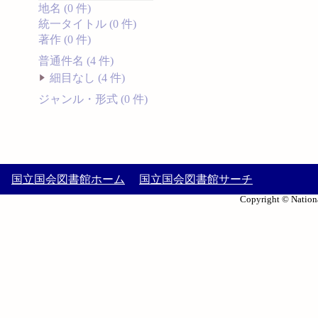
地名 (0 件)
統一タイトル (0 件)
著作 (0 件)
普通件名 (4 件)
細目なし (4 件)
ジャンル・形式 (0 件)
国立国会図書館ホーム
国立国会図書館サーチ
Copyright © Nationa