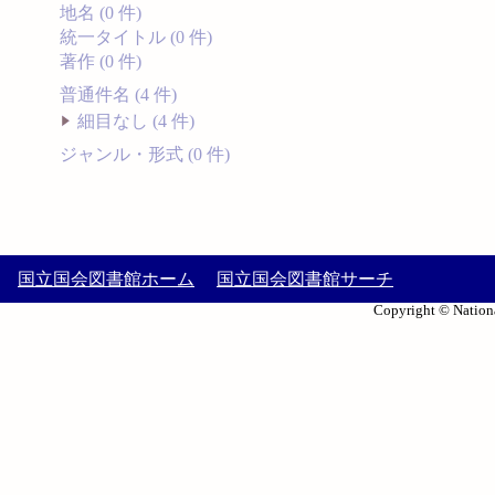
地名 (0 件)
統一タイトル (0 件)
著作 (0 件)
普通件名 (4 件)
細目なし (4 件)
ジャンル・形式 (0 件)
国立国会図書館ホーム
国立国会図書館サーチ
Copyright © Nationa