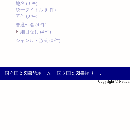
地名 (0 件)
統一タイトル (0 件)
著作 (0 件)
普通件名 (4 件)
細目なし (4 件)
ジャンル・形式 (0 件)
国立国会図書館ホーム
国立国会図書館サーチ
Copyright © Nationa