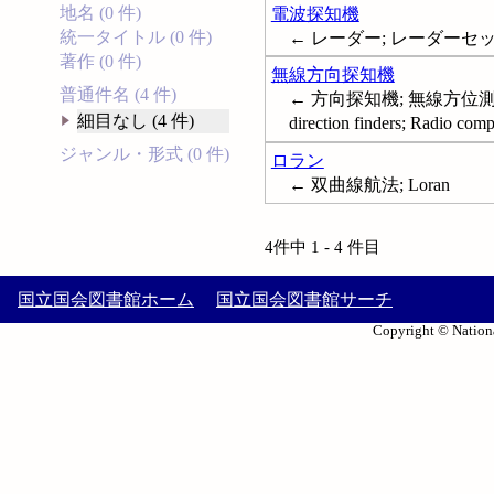
地名 (0 件)
電波探知機
統一タイトル (0 件)
← レーダー; レーダーセット;
著作 (0 件)
無線方向探知機
普通件名 (4 件)
← 方向探知機; 無線方位測定
細目なし (4 件)
direction finders; Radio com
ジャンル・形式 (0 件)
ロラン
← 双曲線航法; Loran
4件中 1 - 4 件目
国立国会図書館ホーム
国立国会図書館サーチ
Copyright © Nationa