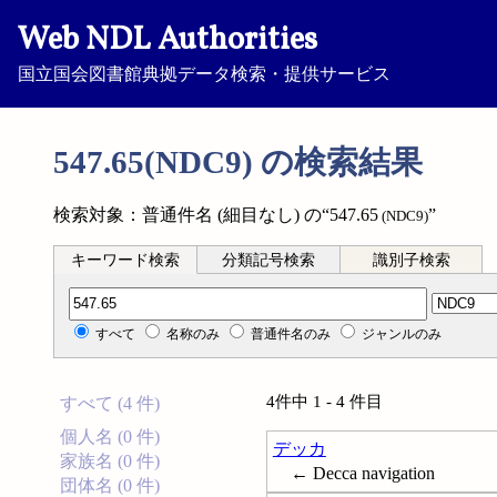
Web NDL Authorities
国立国会図書館典拠データ検索・提供サービス
547.65(NDC9) の検索結果
検索対象：普通件名 (細目なし) の“547.65
”
(NDC9)
キーワード検索
分類記号検索
識別子検索
分類記号検索
すべて
名称のみ
普通件名のみ
ジャンルのみ
4件中 1 - 4 件目
すべて (4 件)
個人名 (0 件)
デッカ
家族名 (0 件)
← Decca navigation
団体名 (0 件)