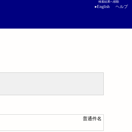
検索結果へ移動
▸
English
ヘルプ
普通件名