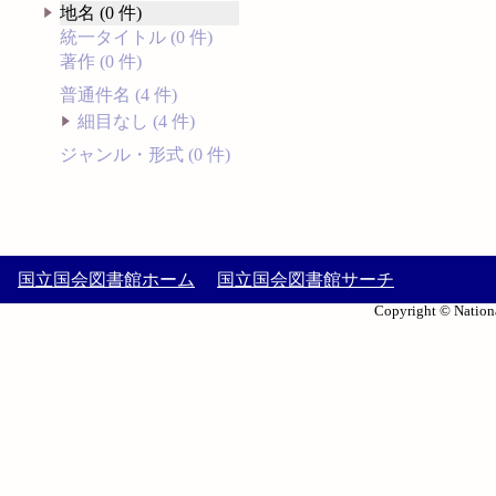
地名 (0 件)
統一タイトル (0 件)
著作 (0 件)
普通件名 (4 件)
細目なし (4 件)
ジャンル・形式 (0 件)
国立国会図書館ホーム
国立国会図書館サーチ
Copyright © Nationa