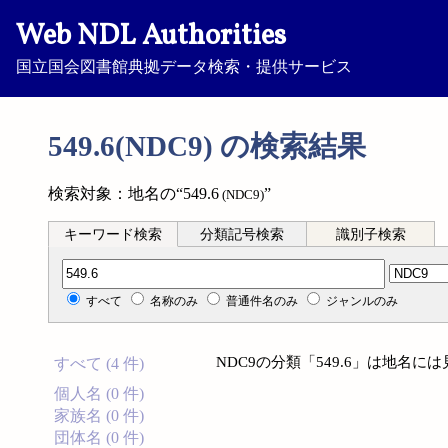
Web NDL Authorities
国立国会図書館典拠データ検索・提供サービス
549.6(NDC9) の検索結果
検索対象：地名の“549.6
”
(NDC9)
キーワード検索
分類記号検索
識別子検索
分類記号検索
すべて
名称のみ
普通件名のみ
ジャンルのみ
NDC9の分類「549.6」は地名
すべて (4 件)
個人名 (0 件)
家族名 (0 件)
団体名 (0 件)