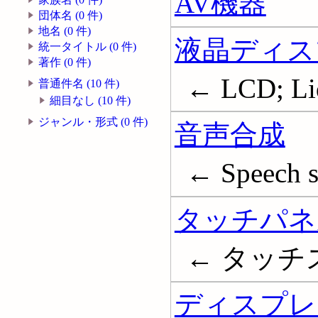
AV機器
団体名 (0 件)
地名 (0 件)
液晶ディス
統一タイトル (0 件)
著作 (0 件)
← LCD; Liqu
普通件名 (10 件)
細目なし (10 件)
ジャンル・形式 (0 件)
音声合成
← Speech s
タッチパネ
← タッチスク
ディスプレイ