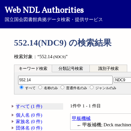
Web NDL Authorities
国立国会図書館典拠データ検索・提供サービス
552.14(NDC9) の検索結果
検索対象：“552.14
”
(NDC9)
キーワード検索
分類記号検索
識別子検索
分類記号検索
すべて
名称のみ
普通件名のみ
ジャンルのみ
1件中 1 - 1 件目
すべて (1 件)
個人名 (0 件)
甲板機械
家族名 (0 件)
← 甲板補機; Deck machine
団体名 (0 件)