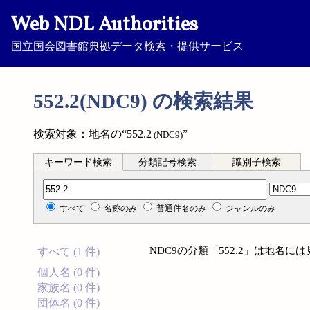
Web NDL Authorities
国立国会図書館典拠データ検索・提供サービス
552.2(NDC9) の検索結果
検索対象：地名の“552.2
”
(NDC9)
キーワード検索
分類記号検索
識別子検索
分類記号検索
すべて
名称のみ
普通件名のみ
ジャンルのみ
NDC9の分類「552.2」は地名
すべて (1 件)
個人名 (0 件)
家族名 (0 件)
団体名 (0 件)