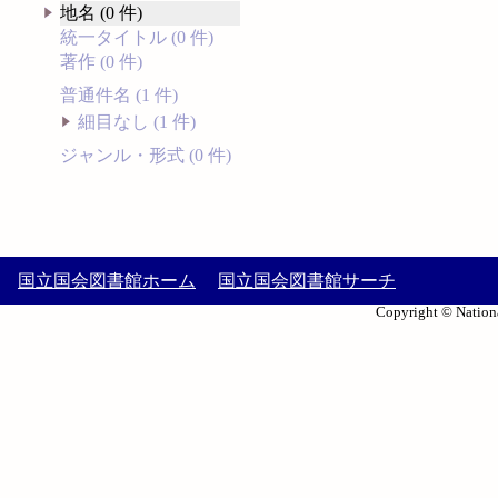
地名 (0 件)
統一タイトル (0 件)
著作 (0 件)
普通件名 (1 件)
細目なし (1 件)
ジャンル・形式 (0 件)
国立国会図書館ホーム
国立国会図書館サーチ
Copyright © Nationa