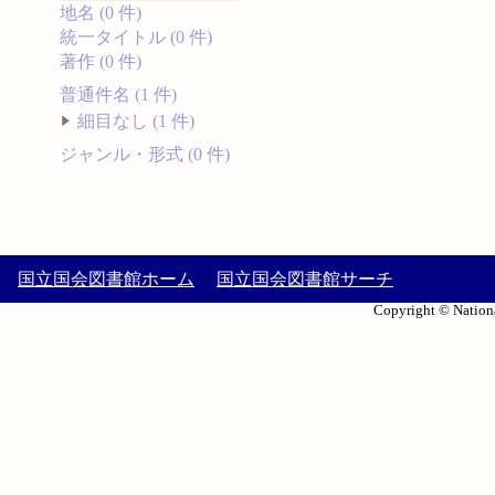
地名 (0 件)
統一タイトル (0 件)
著作 (0 件)
普通件名 (1 件)
細目なし (1 件)
ジャンル・形式 (0 件)
国立国会図書館ホーム
国立国会図書館サーチ
Copyright © Nationa