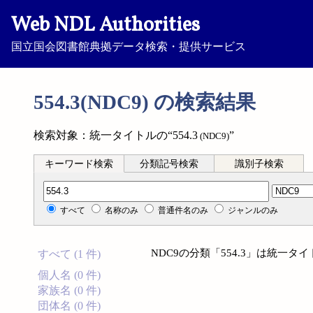
Web NDL Authorities
国立国会図書館典拠データ検索・提供サービス
554.3(NDC9) の検索結果
検索対象：統一タイトルの“554.3
”
(NDC9)
キーワード検索
分類記号検索
識別子検索
分類記号検索
すべて
名称のみ
普通件名のみ
ジャンルのみ
NDC9の分類「554.3」は統一
すべて (1 件)
個人名 (0 件)
家族名 (0 件)
団体名 (0 件)