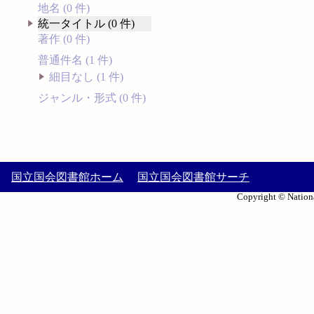
地名 (0 件)
統一タイトル (0 件)
著作 (0 件)
普通件名 (1 件)
細目なし (1 件)
ジャンル・形式 (0 件)
国立国会図書館ホーム
国立国会図書館サーチ
Copyright © Nationa